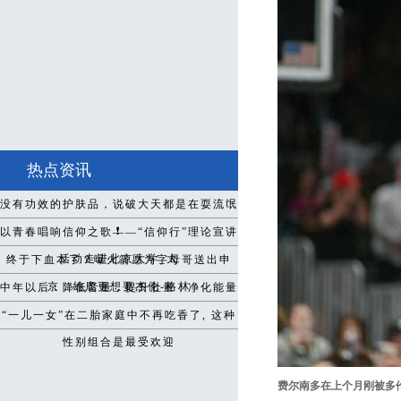
热点资讯
没有功效的护肤品，说破大天都是在耍流氓
❗️
以青春唱响信仰之歌——“信仰行”理论宣讲
活动走进北京大学_大
终于下血本了？曝火箭愿为字母哥送出申
京，雄鹿更想要杰伦-格林
中年以后：降低音量，提升肚量，净化能量
“一儿一女”在二胎家庭中不再吃香了, 这种
性别组合是最受欢迎
费尔南多在上个月刚被多