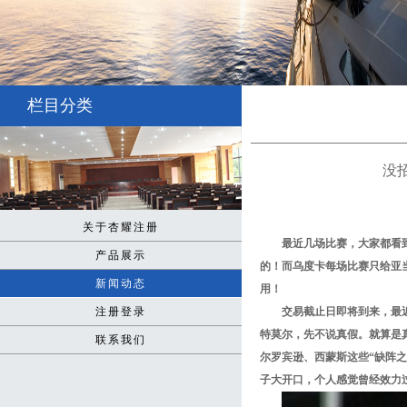
栏目分类
没招
关于杏耀注册
最近几场比赛，大家都看
产品展示
的！而乌度卡每场比赛只给亚
新闻动态
用！
注册登录
交易截止日即将到来，最
特莫尔，先不说真假。就算是
联系我们
尔罗宾逊、西蒙斯这些“缺阵
子大开口，个人感觉曾经效力