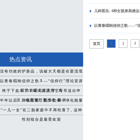
儿科医生: 4种女孩身高难达
以青春唱响信仰之歌——“信
1
2
3
首页
热点资讯
没有功效的护肤品，说破大天都是在耍流氓
❗️
以青春唱响信仰之歌——“信仰行”理论宣讲
活动走进北京大学_大
终于下血本了？曝火箭愿为字母哥送出申
京，雄鹿更想要杰伦-格林
中年以后：降低音量，提升肚量，净化能量
“一儿一女”在二胎家庭中不再吃香了, 这种
性别组合是最受欢迎