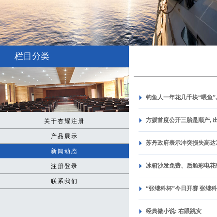
栏目分类
钓鱼人一年花几千块“喂鱼”,
方媛首度公开三胎是顺产, 出
关于杏耀注册
产品展示
苏丹政府表示冲突损失高达7
新闻动态
冰箱沙发免费、后舱彩电花钱,
注册登录
联系我们
“张继科杯”今日开赛 张继科
经典微小说: 右眼跳灾