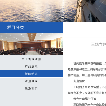
栏目分类
王鸥当妈
关于杏耀注册
说到娱乐圈中既有颜值，
产品展示
是在穿搭和造型上持续给我们
新闻动态
神又利落。加上那件经典的外
注册登录
齐肩短发
王鸥的齐肩短发造型，不
联系我们
象增色不少，立体的五官在短
米色外套配牛仔裤
王鸥选择的米色外套以经