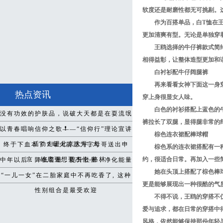
软度还是耐磨性都无可挑剔。
作为百搭单品，白T恤在
更加清爽有型。无论是单独穿
王鸥选择的牛仔裤款式简
相得益彰，让整体造型更加和
白衬衫配牛仔阔腿裤
再来看看女神下面这一身
热点资讯
穿上身很显女人味。
白色的衬衫搭配上蓝色的
没有功效的护肤品，说破大天都是在耍流氓
裤拉长了双腿，显得腿非常的
❗️
以青春唱响信仰之歌——“信仰行”理论宣讲
棕色连衣裙配棒球帽
活动走进北京大学_大
终于下血本了？曝火箭愿为字母哥送出申
棕色系的连衣裙搭配有一
京，雄鹿更想要杰伦-格林
约，很适合日常。再加入一些
中年以后：降低音量，提升肚量，净化能量
她在头顶上搭配了棕色棒
“一儿一女”在二胎家庭中不再吃香了, 这种
更是能够展现出一种很酷的气
性别组合是最受欢迎
不得不说，王鸥的穿搭不
爱与追求，都在日常的穿搭中
风格，依然能够保持那份年轻